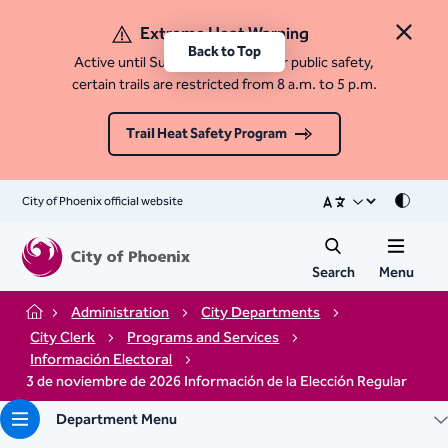
Extreme Heat Warning
Close 
Back to Top
Active until Sunday, August 9. For public safety,
certain trails are restricted from 8 a.m. to 5 p.m.
Trail Heat Safety Program
City of Phoenix official website
Mode
Search
Menu
Administration
City Departments
Home
City Clerk
Programs and Services
Información Electoral
3 de noviembre de 2026 Información de la Elección Regular
Department Menu