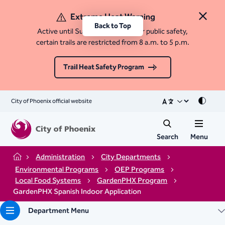
Extreme Heat Warning
Close 
Back to Top
Active until Sunday, August 9. For public safety,
certain trails are restricted from 8 a.m. to 5 p.m.
Trail Heat Safety Program
City of Phoenix official website
Mode
Search
Menu
Administration
City Departments
Home
Environmental Programs
OEP Programs
Local Food Systems
GardenPHX Program
GardenPHX Spanish Indoor Application
Department Menu