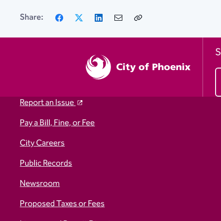
Facebook
X
LinkedIn
Email
Copy
Share:
Link
S
Report an Issue
Pay a Bill, Fine, or Fee
City Careers
Public Records
Newsroom
Proposed Taxes or Fees