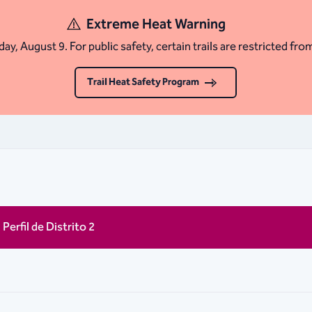
Extreme Heat Warning
ay, August 9. For public safety, certain trails are restricted fro
Trail Heat Safety Program
Perfil de Distrito 2