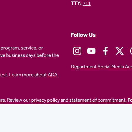
TTY:
711
Follow Us
 program, service, or
five business days before the
Department Social Media Ac
uest. Learn more about
ADA
ers
. Review our
privacy policy
and
statement of commitment.
Fo