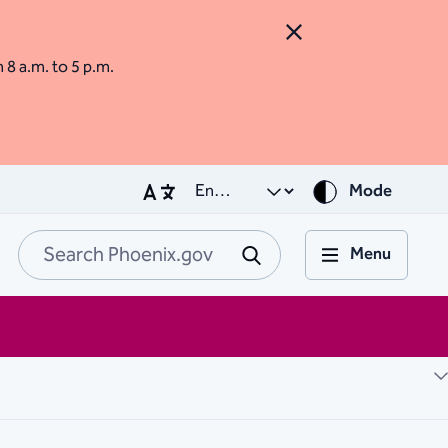
Close Alert
m 8 a.m. to 5 p.m.
Mode
Menu
Search Phoenix.go
Submit