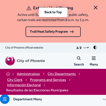
Extreme Heat Warning
Close 
Back to Top
Active until Sunday, August 9. For public safety,
certain trails are restricted from 8 a.m. to 5 p.m.
Trail Heat Safety Program
City of Phoenix official website
Mode
Search
Menu
Administration
City Departments
Home
City Clerk
Programs and Services
Información Electoral
Resultados de las Elecciones Municipales
Department Menu